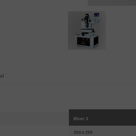
ví
River 3
350 x 250