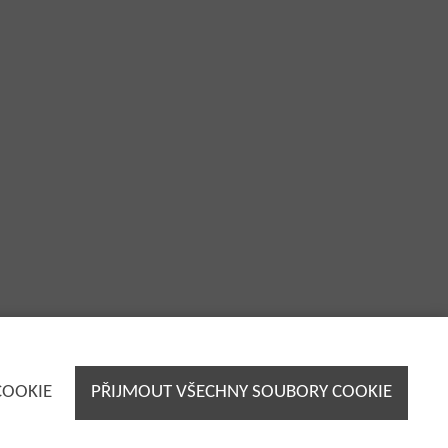
COOKIE
PŘIJMOUT VŠECHNY SOUBORY COOKIE
Servis strojů:
+420 724 258 472
servis@zenit.cz