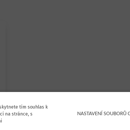
skytnete tím souhlas k
cí na stránce, s
NASTAVENÍ SOUBORŮ 
i
obárenská 6, 617 00 Brno
Prodej strojů:
+420 725 778 384
stroje@zenit.cz