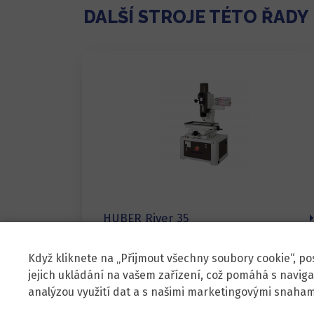
DALŠÍ STROJE TÉTO ŘADY
HUBER River 35
Když kliknete na „Přijmout všechny soubory cookie“, po
jejich ukládání na vašem zařízení, což pomáhá s naviga
analýzou využití dat a s našimi marketingovými snaham
Zenit, spol. s r.o.
Škr