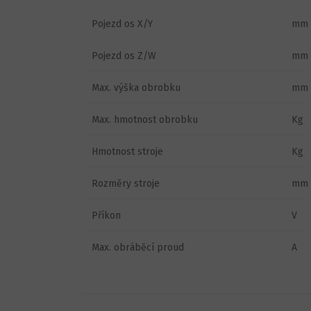
Pojezd os X/Y
mm
Pojezd os Z/W
mm
Max. výška obrobku
mm
Max. hmotnost obrobku
Kg
Hmotnost stroje
Kg
Rozměry stroje
mm
Příkon
V
Max. obráběcí proud
A