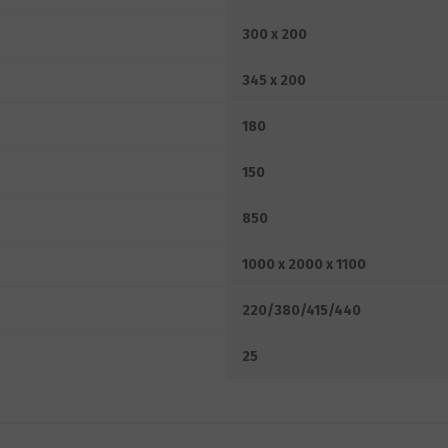
300 x 200
345 x 200
180
150
850
1000 x 2000 x 1100
220/380/415/440
25