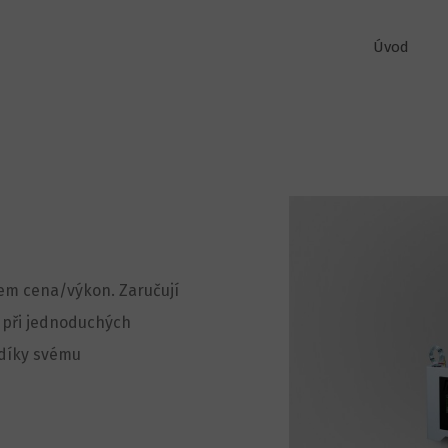
Úvod
em cena/výkon. Zaručují
i při jednoduchých
 díky svému