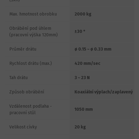
Max. hmotnost obrobku
2000 kg
Obrábění pod úhlem
±30 °
(pracovní výška 120mm)
Průměr drátu
ø 0.15 ~ ø 0.33 mm
Rychlost drátu (max.)
420 mm/sec
Tah drátu
3 ~ 23 N
Způsob obrábění
Koaxiální výplach/zaplavený
Vzdálenost podlaha -
1050 mm
pracovní stůl
Velikost cívky
20 kg