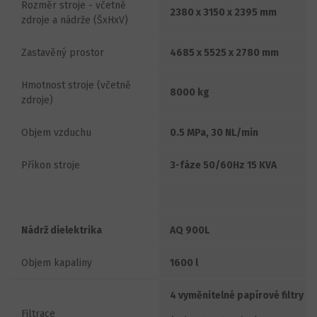
Rozměr stroje - včetně
2380 x 3150 x 2395 mm
zdroje a nádrže (ŠxHxV)
Zastavěný prostor
4685 x 5525 x 2780 mm
Hmotnost stroje (včetně
8000 kg
zdroje)
Objem vzduchu
0.5 MPa, 30 NL/min
Příkon stroje
3-fáze 50/60Hz 15 KVA
Nádrž dielektrika
AQ 900L
Objem kapaliny
1600 l
4 vyměnitelné papírové filtry
Filtrace