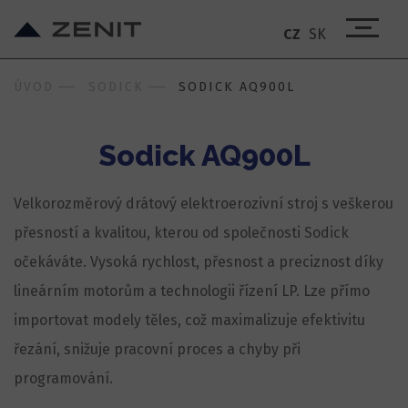
CZ
SK
ÚVOD
SODICK
SODICK AQ900L
Sodick AQ900L
Velkorozměrový drátový elektroerozivní stroj s veškerou
přesností a kvalitou, kterou od společnosti Sodick
očekáváte. Vysoká rychlost, přesnost a preciznost díky
lineárním motorům a technologii řízení LP. Lze přímo
importovat modely těles, což maximalizuje efektivitu
řezání, snižuje pracovní proces a chyby při
programování.