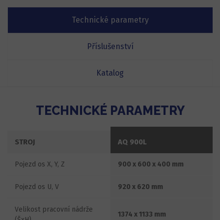
Technické parametry
Příslušenství
Katalog
TECHNICKÉ PARAMETRY
STROJ
AQ 900L
Pojezd os X, Y, Z
900 x 600 x 400 mm
Pojezd os U, V
920 x 620 mm
Velikost pracovní nádrže
1374 x 1133 mm
(ŠxH)