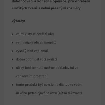
dokončovací a konečné operace, pro obrábění
složitých tvarů s velmi přesnými rozměry.
Výhody:
velmi čistý minerální olej
velmi nízký obsah aromátů
vysoký bod vzplanutí
dobrá odolnost vůči oxidaci
nízký bod tuhnutí, možnost skladování ve
venkovním prostředí
tento produkt byl navržen v důsledku velmi
úzkého petrolejového řezu (nízká těkavost)