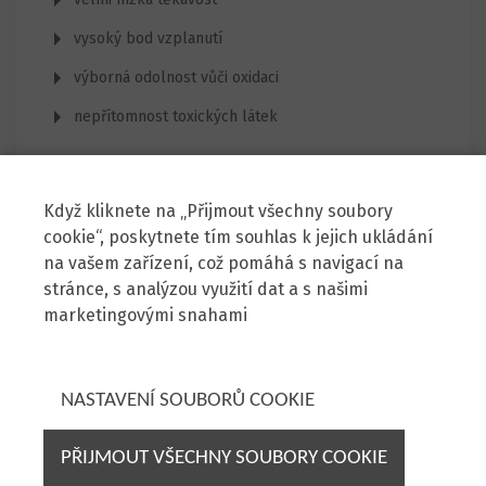
vysoký bod vzplanutí
výborná odolnost vůči oxidaci
nepřítomnost toxických látek
Když kliknete na „Přijmout všechny soubory
cookie“, poskytnete tím souhlas k jejich ukládání
na vašem zařízení, což pomáhá s navigací na
stránce, s analýzou využití dat a s našimi
marketingovými snahami
Zenit, spol. s r.o.
Škrobárenská 6, 617 00 Brno
NASTAVENÍ SOUBORŮ COOKIE
Prodej strojů:
+420 725 778 384
stroje@zenit.cz
PŘIJMOUT VŠECHNY SOUBORY COOKIE
Servis strojů:
+420 724 258 472