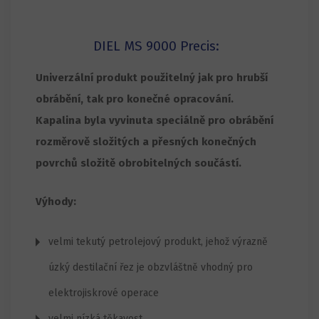
DIEL MS 9000 Precis:
Univerzální produkt použitelný jak pro hrubší
obrábění, tak pro konečné opracování.
Kapalina byla vyvinuta speciálně pro obrábění
rozměrově složitých a přesných konečných
povrchů složitě obrobitelných součástí.
Výhody:
velmi tekutý petrolejový produkt, jehož výrazně
úzký destilační řez je obzvláštně vhodný pro
elektrojiskrové operace
velmi nízká těkavost