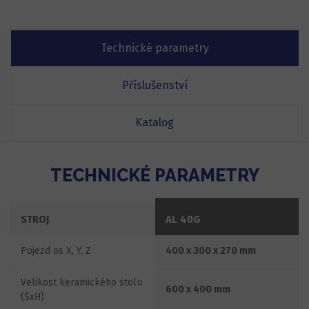
Technické parametry
Příslušenství
Katalog
TECHNICKÉ PARAMETRY
STROJ
AL 40G
Pojezd os X, Y, Z
400 x 300 x 270 mm
Velikost keramického stolu
600 x 400 mm
(ŠxH)