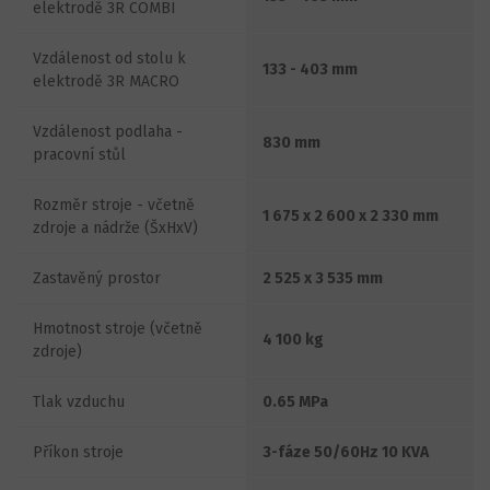
elektrodě 3R COMBI
Vzdálenost od stolu k
133 - 403 mm
elektrodě 3R MACRO
Vzdálenost podlaha -
830 mm
pracovní stůl
Rozměr stroje - včetně
1 675 x 2 600 x 2 330 mm
zdroje a nádrže (ŠxHxV)
Zastavěný prostor
2 525 x 3 535 mm
Hmotnost stroje (včetně
4 100 kg
zdroje)
Tlak vzduchu
0.65 MPa
Příkon stroje
3-fáze 50/60Hz 10 KVA