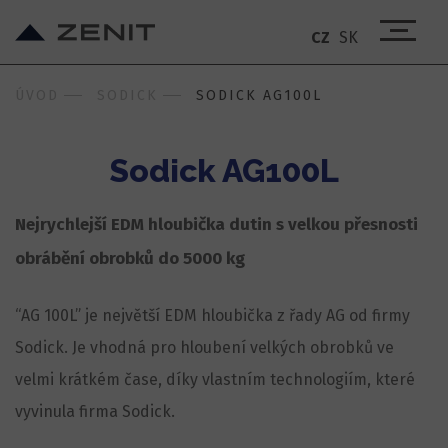
CZ
SK
ÚVOD
SODICK
SODICK AG100L
Sodick AG100L
Nejrychlejší EDM hloubička dutin s velkou přesnosti
obrábění obrobků do 5000 kg
“AG 100L” je největší EDM hloubička z řady AG od firmy
Sodick. Je vhodná pro hloubení velkých obrobků ve
velmi krátkém čase, díky vlastním technologiím, které
vyvinula firma Sodick.