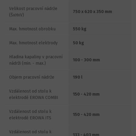
Velikost pracovní nádrže
750 x 620 x 350 mm
(ŠxHxV)
Max. hmotnost obrobku
550 kg
Max. hmotnost elektrody
50 kg
Hladina kapaliny v pracovní
100 - 300 mm
nádrži (min. - max.)
Objem pracovní nádrže
190 l
Vzdálenost od stolu k
150 - 420 mm
elektrodě EROWA COMBI
Vzdálenost od stolu k
150 - 420 mm
elektrodě EROWA ITS
Vzdálenost od stolu k
133 - 403 mm