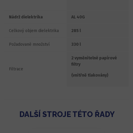
Nádrž dielektrika
AL 40G
Celkový objem dielektrika
285 l
Požadované množství
330 l
2 vyměnitelné papírové
filtry
Filtrace
(vnitřně tlakovány)
DALŠÍ STROJE TÉTO ŘADY