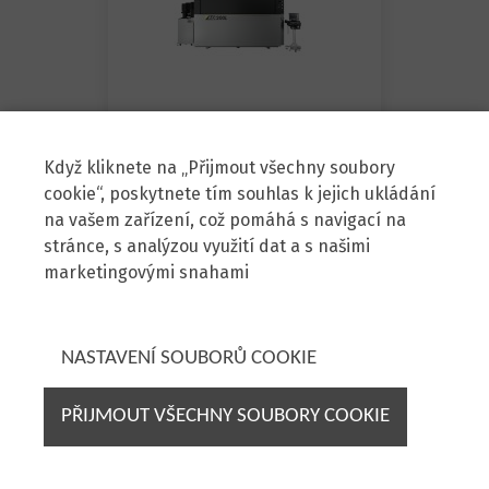
Sodick AG200L
Když kliknete na „Přijmout všechny soubory
cookie“, poskytnete tím souhlas k jejich ukládání
na vašem zařízení, což pomáhá s navigací na
stránce, s analýzou využití dat a s našimi
marketingovými snahami
Zenit, spol. s r.o.
Škrobárenská 6, 617 00 Brno
NASTAVENÍ SOUBORŮ COOKIE
Prodej strojů:
+420 725 778 384
stroje@zenit.cz
PŘIJMOUT VŠECHNY SOUBORY COOKIE
Servis strojů:
+420 724 258 472
servis@zenit.cz