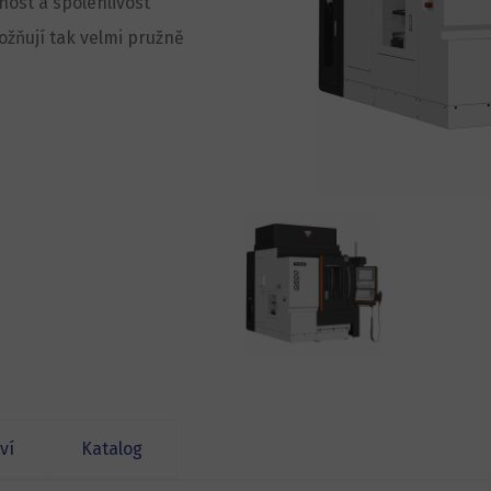
nost a spolehlivost
možňují tak velmi pružně
.
ví
Katalog