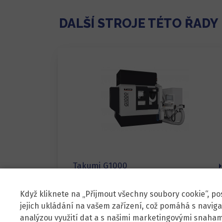
DALŠÍ STROJE TÉTO ŘADY
Takumi G1000
Když kliknete na „Přijmout všechny soubory cookie“, po
jejich ukládání na vašem zařízení, což pomáhá s naviga
analýzou využití dat a s našimi marketingovými snaham