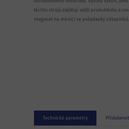
obrobitelného materiálu. Vysoký výkon, přes
těchto strojů zajišťují vyšší produktivitu a u
reagovat na měnící se požadavky zákazníků
Technické parametry
Příslušenst