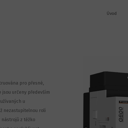
Úvod
struována pro přesné,
je jsou určeny především
yužívaných u
ž nezastupitelnou roli
 nástrojů z těžko