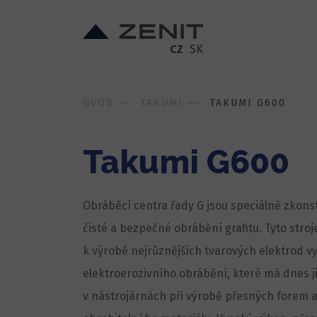
CZ
SK
ÚVOD
TAKUMI
TAKUMI G600
Takumi G600
Obráběcí centra řady G jsou speciálně zkon
čisté a bezpečné obrábění grafitu. Tyto stro
k výrobě nejrůznějších tvarových elektrod v
elektroerozivního obrábění, které má dnes ji
v nástrojárnách při výrobě přesných forem a