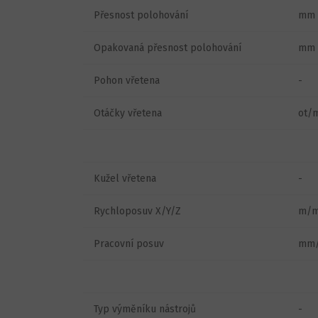
Přesnost polohování
mm
Opakovaná přesnost polohování
mm
Pohon vřetena
-
Otáčky vřetena
ot/
Kužel vřetena
-
Rychloposuv X/Y/Z
m/m
Pracovní posuv
mm/
Typ výměníku nástrojů
-