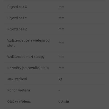
Pojezd osa X
mm
Pojezd osa Y
mm
Pojezd osa Z
mm
Vzdálenost čela vřetena od
mm
stolu
Vzdálenost mezi sloupy
mm
Rozměry pracovního stolu
mm
Max. zatížení
kg
Pohon vřetena
-
Otáčky vřetena
ot/min