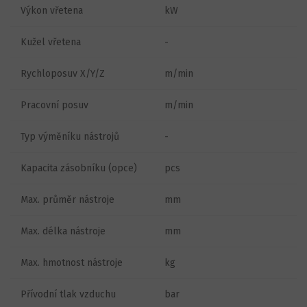
Výkon vřetena
kW
Kužel vřetena
-
Rychloposuv X/Y/Z
m/min
Pracovní posuv
m/min
Typ výměníku nástrojů
-
Kapacita zásobníku (opce)
pcs
Max. průměr nástroje
mm
Max. délka nástroje
mm
Max. hmotnost nástroje
kg
Přívodní tlak vzduchu
bar