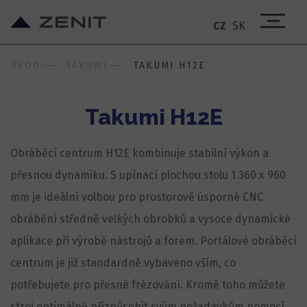
CZ
SK
ÚVOD
TAKUMI
TAKUMI H12E
Takumi H12E
Obráběcí centrum H12E kombinuje stabilní výkon a
přesnou dynamiku. S upínací plochou stolu 1 360 x 960
mm je ideální volbou pro prostorově úsporné CNC
obrábění středně velkých obrobků a vysoce dynamické
aplikace při výrobě nástrojů a forem. Portálové obráběcí
centrum je již standardně vybaveno vším, co
potřebujete pro přesné frézování. Kromě toho můžete
stroj optimálně přizpůsobit svým požadavkům pomocí