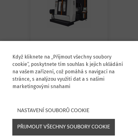
Takumi H16
Když kliknete na „Přijmout všechny soubory
cookie“, poskytnete tím souhlas k jejich ukládání
na vašem zařízení, což pomáhá s navigací na
stránce, s analýzou využití dat a s našimi
marketingovými snahami
Zenit, spol. s r.o.
Škrobárenská 6, 617 00 Brno
NASTAVENÍ SOUBORŮ COOKIE
Prodej strojů:
+420 725 778 384
stroje@zenit.cz
PŘIJMOUT VŠECHNY SOUBORY COOKIE
Servis strojů:
+420 724 258 472
servis@zenit.cz