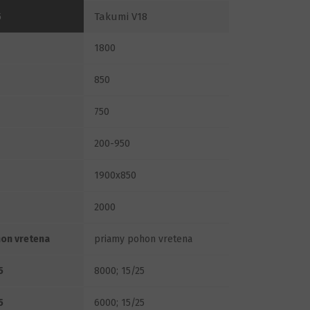
5
Takumi V18
1800
850
750
200-950
1900x850
2000
on vretena
priamy pohon vretena
5
8000; 15/25
5
6000; 15/25