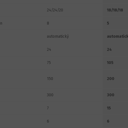
24/24/20
18/18/18
n
8
5
automatický
automatic
24
24
75
105
150
200
300
300
7
15
6
6