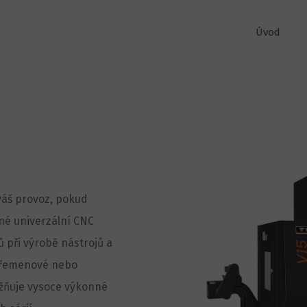
Úvod
 váš provoz, pokud
né univerzální CNC
 při výrobě nástrojů a
t řemenové nebo
žňuje vysoce výkonné