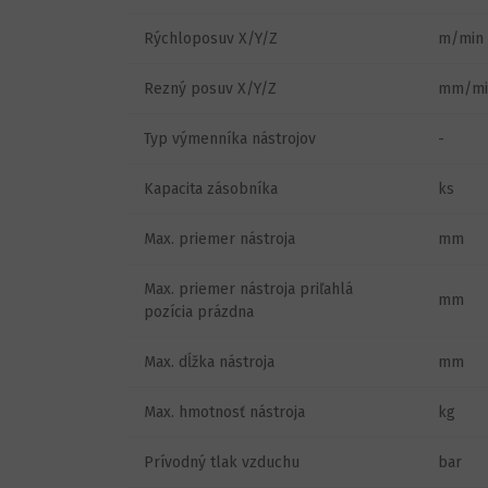
Rýchloposuv X/Y/Z
m/min
Rezný posuv X/Y/Z
mm/mi
Typ výmenníka nástrojov
-
Kapacita zásobníka
ks
Max. priemer nástroja
mm
Max. priemer nástroja priľahlá
mm
pozícia prázdna
Max. dĺžka nástroja
mm
Max. hmotnosť nástroja
kg
Prívodný tlak vzduchu
bar