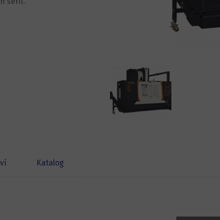
h sérií.
ví
Katalog