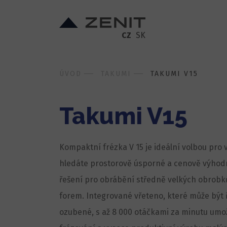
CZ
SK
ÚVOD
TAKUMI
TAKUMI V15
Takumi V15
Kompaktní frézka V 15 je ideální volbou pro
hledáte prostorově úsporné a cenově výhod
řešení pro obrábění středně velkých obrobků
forem. Integrované vřeteno, které může bý
ozubené, s až 8 000 otáčkami za minutu umo