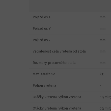
Pojazd os X
mm
Pojazd os Y
mm
Pojazd os Z
mm
Vzdialenosť čela vretena od stola
mm
Rozmery pracovného stola
mm
Max. zaťaženie
kg
Pohon vretena
-
Otáčky vretena; výkon vretena
ot/min
Otáčky vretena; výkon vretena
ot/min