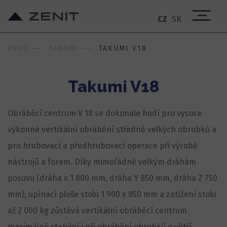
CZ
SK
ÚVOD
TAKUMI
TAKUMI V18
Takumi V18
Obráběcí centrum V 18 se dokonale hodí pro vysoce
výkonné vertikální obrábění středně velkých obrobků a
pro hrubovací a předhrubovací operace při výrobě
nástrojů a forem. Díky mimořádně velkým dráhám
posuvu (dráha x 1 800 mm, dráha Y 850 mm, dráha Z 750
mm), upínací ploše stolu 1 900 x 850 mm a zatížení stolu
až 2 000 kg zůstává vertikální obráběcí centrum
maximálně stabilní i při obrábění obrobků o větší