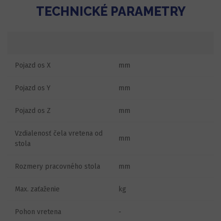
TECHNICKÉ PARAMETRY
Pojazd os X
mm
Pojazd os Y
mm
Pojazd os Z
mm
Vzdialenosť čela vretena od
mm
stola
Rozmery pracovného stola
mm
Max. zaťaženie
kg
Pohon vretena
-