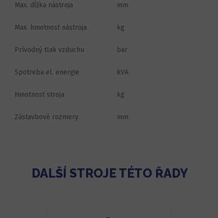
Max. dĺžka nástroja
mm
Max. hmotnosť nástroja
kg
Prívodný tlak vzduchu
bar
Spotreba el. energie
kVA
Hmotnosť stroja
kg
Zástavbové rozmery
mm
DALŠÍ STROJE TÉTO ŘADY