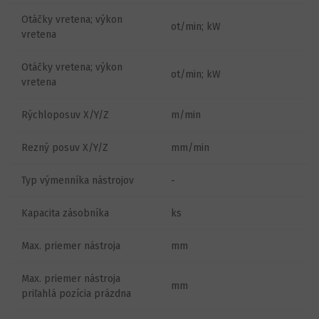
Otáčky vretena; výkon
ot/min; kW
vretena
Otáčky vretena; výkon
ot/min; kW
vretena
Rýchloposuv X/Y/Z
m/min
Rezný posuv X/Y/Z
mm/min
Typ výmenníka nástrojov
-
Kapacita zásobníka
ks
Max. priemer nástroja
mm
Max. priemer nástroja
mm
priľahlá pozícia prázdna