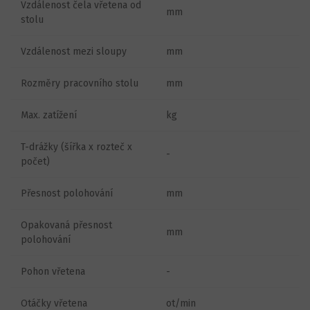
Vzdálenost čela vřetena od
mm
stolu
Vzdálenost mezi sloupy
mm
Rozměry pracovního stolu
mm
Max. zatížení
kg
T-drážky (šířka x rozteč x
-
počet)
Přesnost polohování
mm
Opakovaná přesnost
mm
polohování
Pohon vřetena
-
Otáčky vřetena
ot/min