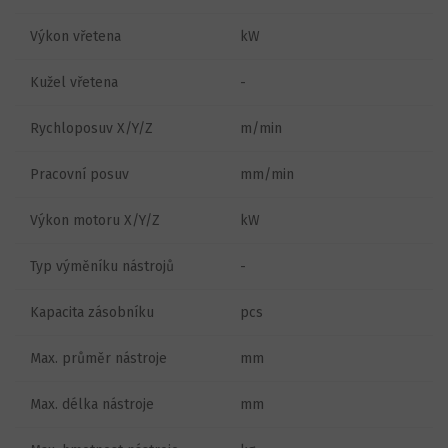
Výkon vřetena
kW
Kužel vřetena
-
Rychloposuv X/Y/Z
m/min
Pracovní posuv
mm/min
Výkon motoru X/Y/Z
kW
Typ výměníku nástrojů
-
Kapacita zásobníku
pcs
Max. průměr nástroje
mm
Max. délka nástroje
mm