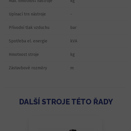
Max. hmotnost nástroje
kg
Upínací trn nástroje
-
Přívodní tlak vzduchu
bar
Spotřeba el. energie
kVA
Hmotnost stroje
kg
Zástavbové rozměry
m
DALŠÍ STROJE TÉTO ŘADY